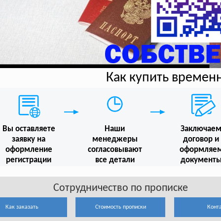
Как купить времен
Вы оставляете
Наши
Заключае
заявку на
менеджеры
договор и
оформление
согласовывают
оформляе
регистрации
все детали
документ
Сотрудничество по прописке
Как заказать
Стоимость прописки
Конт