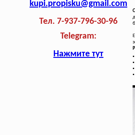
kupi.propisku@gmail.com
д
Тел. 7-937-796-30-96
б
Telegram:
Е
э
Нажмите тут