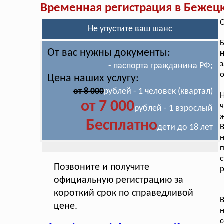
Временная регистрация в Бежец
С
Не упустите ваш шанс
Б
От вас нужны документы:
н
з
- паспорта гражданина РФ;
о
Цена наших услугу:
от 8 000
рублей - 1 человек (квартал)
Н
от 7 000
ч
рублей - 1 взрослый
ж
Бесплатно
дети до 18 лет
В
н
с
Позвоните и получите
р
официальную регистрацию за
короткий срок по справедливой
цене.
н
с