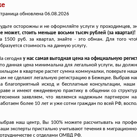
ке
траница обновлена 06.08.2026
удьте осторожны и не оформляйте услуги у проходимцев, з
е может, стоить меньше восьми тысяч рублей (за квартал)
а 1500 руб. за квартал, знайте - это обман. Для того чт
бразуется стоимость на данную услугу.
а сегодня
у нас самая выгодная цена на официальную реги
то данная цена минимальна для легальной услуги, вы долж
ильцом в квартире растет сумма коммуналки, поверьте наше
ам не сделают легальную регистрацию в Бежецке. Выбрав н
а благоприятный исход и бесплатные консультации, наши
праве и имеют ежедневную практику в общении со структ
теснения заявляем, что являемся надежным партнером на
аботаем более 10 лет и уже сотни граждан по всей РФ, восп
Выбрав наш центр, Вы 100% можете рассчитывать на проф
аши эксперты пристально учитывают течения в миграционно
отрудничестве с отделами ОМВД РФ.