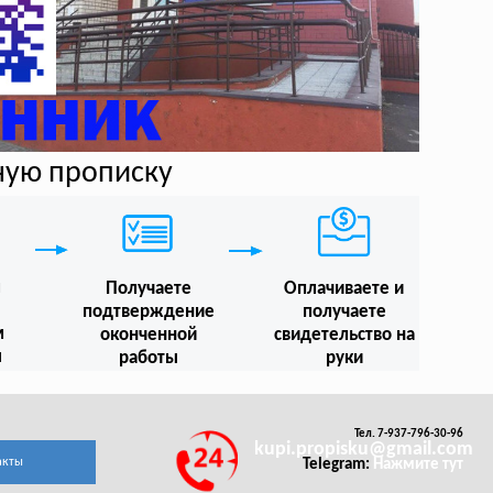
ную прописку
м
Получаете
Оплачиваете и
подтверждение
получаете
м
оконченной
свидетельство на
ы
работы
руки
Тел. 7-937-796-30-96
kupi.propisku@gmail.com
акты
Telegram:
Нажмите тут